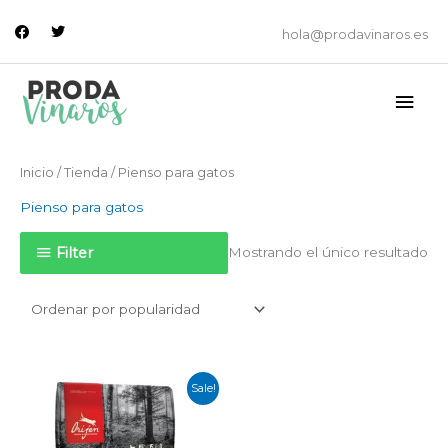
Ir
facebook
twitter
al
hola@prodavinaros.es
contenido
Men
princ
Inicio
/
Tienda
/ Pienso para gatos
Pienso para gatos
Filter
Mostrando el único resultado
El
El
Sale!
precio
precio
original
actual
era:
es: