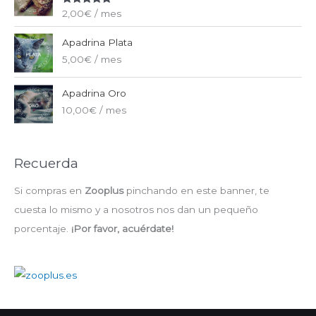
Valorado
2,00
€
/ mes
con
5.00
de
5
Apadrina Plata
5,00
€
/ mes
Apadrina Oro
10,00
€
/ mes
Recuerda
Si compras en
Zooplus
pinchando en este banner, te
cuesta lo mismo y a nosotros nos dan un pequeño
porcentaje.
¡Por favor, acuérdate!