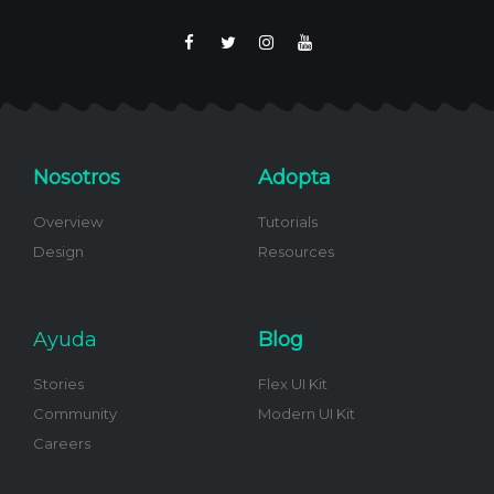
F
T
I
Y
a
w
n
o
c
i
s
u
e
t
t
t
b
t
a
u
o
e
g
b
o
r
r
e
k
a
m
Nosotros
Adopta
Overview
Tutorials
Design
Resources
Ayuda
Blog
Stories
Flex UI Kit
Community
Modern UI Kit
Careers