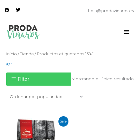
Ir
facebook
twitter
al
hola@prodavinaros.es
contenido
Men
princ
Inicio
/
Tienda
/ Productos etiquetados “5%”
5%
Filter
Mostrando el único resultado
El
El
Sale!
precio
precio
original
actual
era:
es: