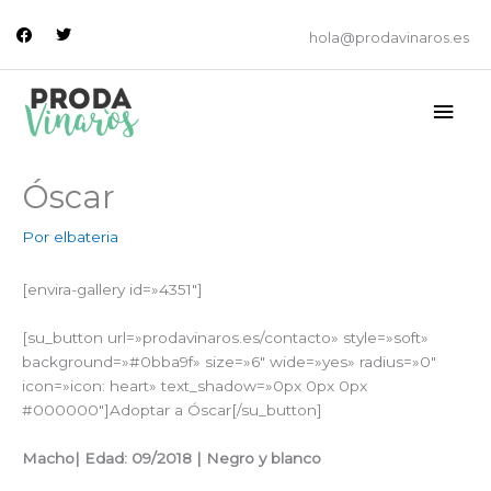
Ir
facebook
twitter
al
hola@prodavinaros.es
contenido
Men
princ
Óscar
Por
elbateria
[envira-gallery id=»4351″]
[su_button url=»prodavinaros.es/contacto» style=»soft»
background=»#0bba9f» size=»6″ wide=»yes» radius=»0″
icon=»icon: heart» text_shadow=»0px 0px 0px
#000000″]Adoptar a Óscar[/su_button]
Macho| Edad: 09/2018 | Negro y blanco