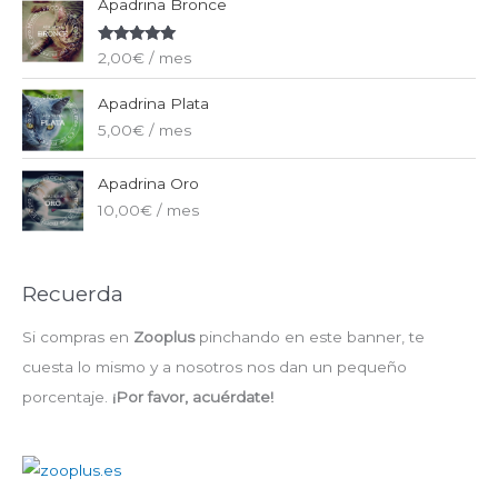
Apadrina Bronce
Valorado
2,00
€
/ mes
con
5.00
de
5
Apadrina Plata
5,00
€
/ mes
Apadrina Oro
10,00
€
/ mes
Recuerda
Si compras en
Zooplus
pinchando en este banner, te
cuesta lo mismo y a nosotros nos dan un pequeño
porcentaje.
¡Por favor, acuérdate!