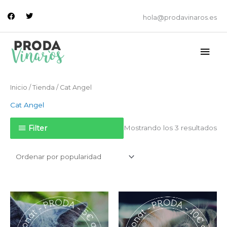
Ir
facebook
twitter
al
hola@prodavinaros.es
contenido
Men
princ
Or
Inicio
/
Tienda
/ Cat Angel
po
po
Cat Angel
Filter
Mostrando los 3 resultados