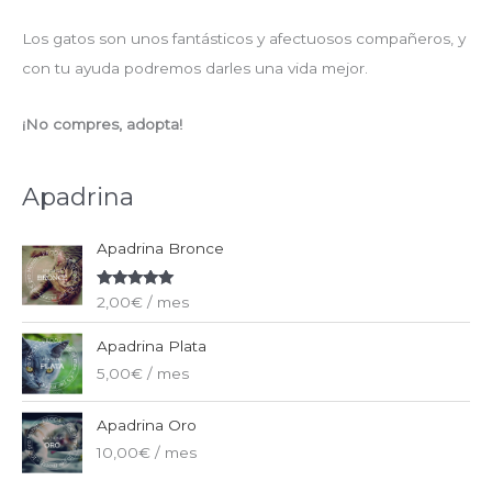
Los gatos son unos fantásticos y afectuosos compañeros, y
con tu ayuda podremos darles una vida mejor.
¡No compres, adopta!
Apadrina
Apadrina Bronce
Valorado
2,00
€
/ mes
con
5.00
de
5
Apadrina Plata
5,00
€
/ mes
Apadrina Oro
10,00
€
/ mes