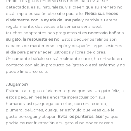
limpio. Los gatos entierran sus heces para evitar ser
detectados, es su naturaleza, y si creen que su arenero no
está limpio buscarán otro sitio para ello.
Retira sus heces
diariamente con la ayuda de una pala
y cambia su arena
regularmente, dos veces a la semana sería ideal.
Muchos adoptantes nos preguntan si
es necesario bañar a
su gato
,
la respuesta es no.
Estos pequeños felinos son
capaces de mantenerse limpio y ocuparán largas sesiones
al día para permanecer lustrosos y libres de olores.
Únicamente báñalo si está realmente sucio, ha entrado en
contacto con algún producto peligroso o está enfermo y no
puede limpiarse solo.
¿Jugamos?
Estimula a tu gato diariamente para que sea un gato feliz, a
estos pequeñines les encanta interactuar con sus
humanos, así que juega con ellos, con una cuerda,
plumero, peluches, cualquier estímulo que veas que le
guste perseguir y atrapar.
Evita los punteros láser
ya que
podría causar frustración a tu gato al no poder cazarlo.