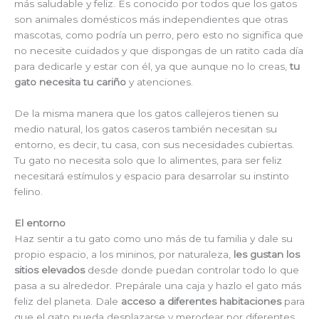
más saludable y feliz. Es conocido por todos que los gatos
son animales domésticos más independientes que otras
mascotas, como podría un perro, pero esto no significa que
no necesite cuidados y que dispongas de un ratito cada día
para dedicarle y estar con él, ya que aunque no lo creas,
tu
gato necesita tu cariño
y atenciones.
De la misma manera que los gatos callejeros tienen su
medio natural, los gatos caseros también necesitan su
entorno, es decir, tu casa, con sus necesidades cubiertas.
Tu gato no necesita solo que lo alimentes, para ser feliz
necesitará estímulos y espacio para desarrolar su instinto
felino.
El entorno
Haz sentir a tu gato como uno más de tu familia y dale su
propio espacio, a los mininos, por naturaleza,
les gustan los
sitios elevados
desde donde puedan controlar todo lo que
pasa a su alrededor. Prepárale una caja y hazlo el gato más
feliz del planeta. Dale
acceso a diferentes habitaciones
para
que el gato pueda desplazarse y merodear por diferentes