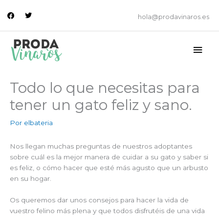
Ir
facebook
twitter
al
hola@prodavinaros.es
contenido
Men
princ
Todo lo que necesitas para
tener un gato feliz y sano.
Por
elbateria
Nos llegan muchas preguntas de nuestros adoptantes
sobre cuál es la mejor manera de cuidar a su gato y saber si
es feliz, o cómo hacer que esté más agusto que un arbusto
en su hogar.
Os queremos dar unos consejos para hacer la vida de
vuestro felino más plena y que todos disfrutéis de una vida