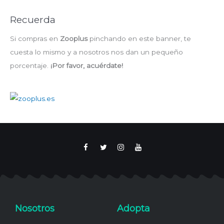
Recuerda
Si compras en
Zooplus
pinchando en este banner, te
cuesta lo mismo y a nosotros nos dan un pequeño
porcentaje.
¡Por favor, acuérdate!
F
T
I
Y
a
w
n
o
c
i
s
u
e
t
t
t
b
t
a
u
o
e
g
b
o
r
r
e
k
a
m
Nosotros
Adopta