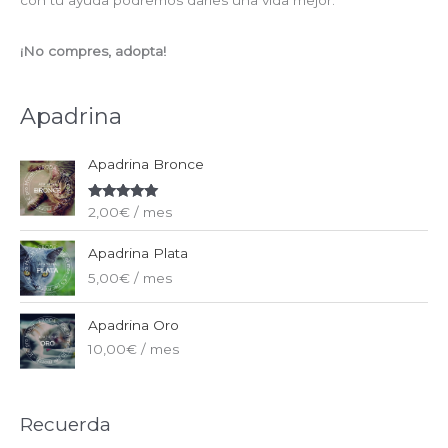
con tu ayuda podremos darles una vida mejor.
¡No compres, adopta!
Apadrina
Apadrina Bronce
Valorado
2,00
€
/ mes
con
5.00
de
5
Apadrina Plata
5,00
€
/ mes
Apadrina Oro
10,00
€
/ mes
Recuerda