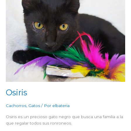
Osiris
Cachorros
,
Gatos
/ Por
elbateria
Osiris es un precioso gato negro que busca una familia a la
que regalar todos sus ronroneos.