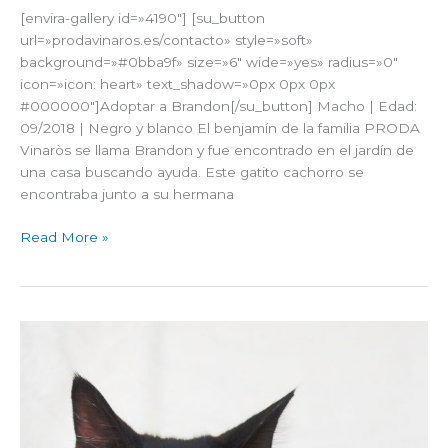
[envira-gallery id=»4190″] [su_button
url=»prodavinaros.es/contacto» style=»soft»
background=»#0bba9f» size=»6″ wide=»yes» radius=»0″
icon=»icon: heart» text_shadow=»0px 0px 0px
#000000″]Adoptar a Brandon[/su_button] Macho | Edad:
09/2018 | Negro y blanco El benjamín de la familia PRODA
Vinaròs se llama Brandon y fue encontrado en el jardín de
una casa buscando ayuda. Este gatito cachorro se
encontraba junto a su hermana
Read More »
Osiris