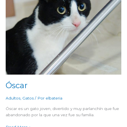
Óscar
Adultos
,
Gatos
/ Por
elbateria
Óscar es un gato joven, divertido y muy parlanchín que fue
abandonado por la que una vez fue su familia.
Read More »